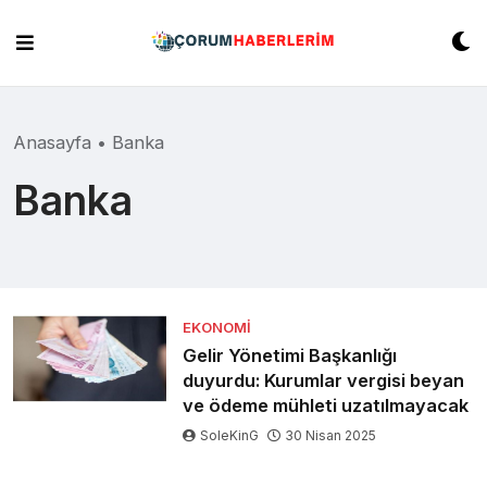
Skip
to
content
Anasayfa
•
Banka
Banka
EKONOMI
Gelir Yönetimi Başkanlığı
duyurdu: Kurumlar vergisi beyan
ve ödeme mühleti uzatılmayacak
SoleKinG
30 Nisan 2025