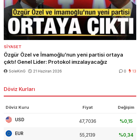
SIYASET
Özgür Özel ve İmamoğlu’nun yeni partisi ortaya
çıktı! Genel Lider: Protokol imzalayacağız
SoleKinG
21 Haziran 2026
0
13
Döviz Kurları
Döviz Kuru
Fiyat
Değişim
USD
47,7036
%0,15
EUR
55,2139
%0,34