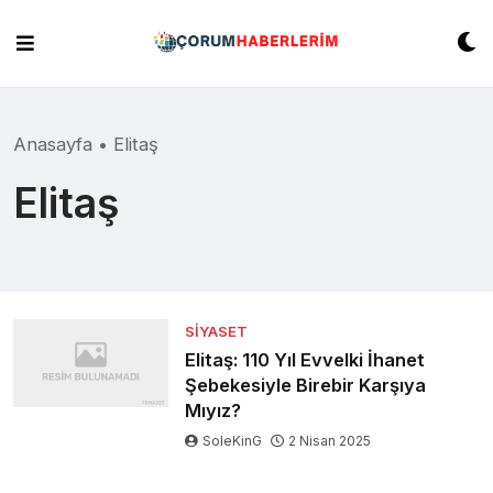
Skip
to
content
Anasayfa
•
Elitaş
Elitaş
SIYASET
Elitaş: 110 Yıl Evvelki İhanet
Şebekesiyle Birebir Karşıya
Mıyız?
SoleKinG
2 Nisan 2025