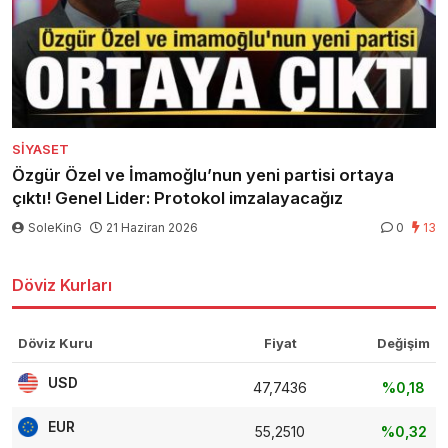
SIYASET
Özgür Özel ve İmamoğlu’nun yeni partisi ortaya
çıktı! Genel Lider: Protokol imzalayacağız
SoleKinG
21 Haziran 2026
0
13
Döviz Kurları
Döviz Kuru
Fiyat
Değişim
USD
47,7436
%0,18
EUR
55,2510
%0,32