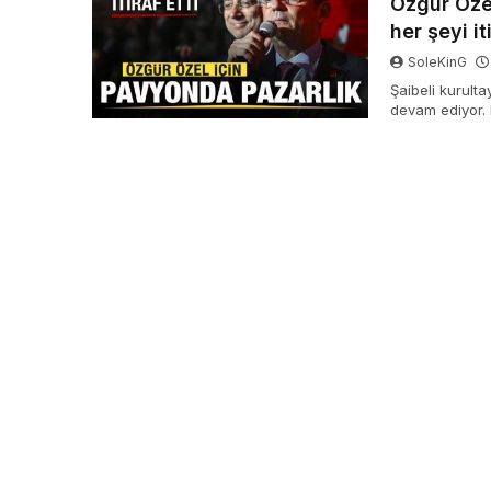
Özgür Özel
her şeyi it
SoleKinG
Şaibeli kurult
devam ediyor. 
gün evvel pavyo