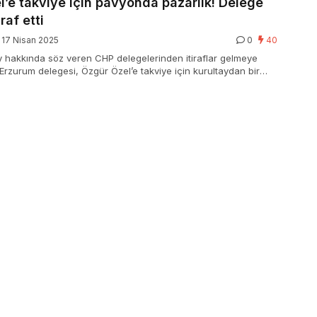
’e takviye için pavyonda pazarlık! Delege
iraf etti
17 Nisan 2025
0
40
ay hakkında söz veren CHP delegelerinden itiraflar gelmeye
Erzurum delegesi, Özgür Özel’e takviye için kurultaydan bir
nda yapılan pazarlığı ifşa etti.