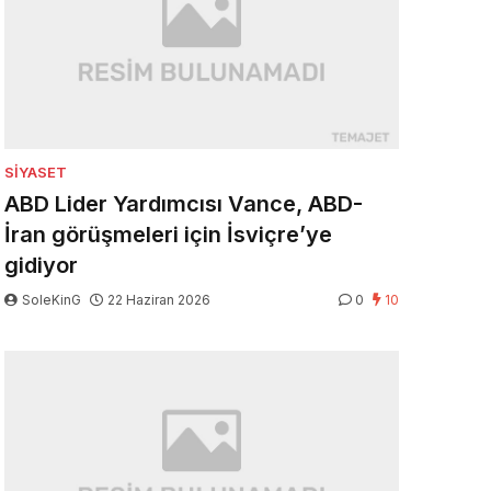
SIYASET
ABD Lider Yardımcısı Vance, ABD-
İran görüşmeleri için İsviçre’ye
gidiyor
SoleKinG
22 Haziran 2026
0
10