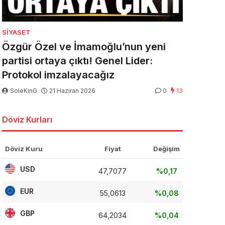
SIYASET
Özgür Özel ve İmamoğlu’nun yeni
partisi ortaya çıktı! Genel Lider:
Protokol imzalayacağız
SoleKinG
21 Haziran 2026
0
13
Döviz Kurları
Döviz Kuru
Fiyat
Değişim
USD
47,7077
%0,17
EUR
55,0613
%0,08
GBP
64,2034
%0,04