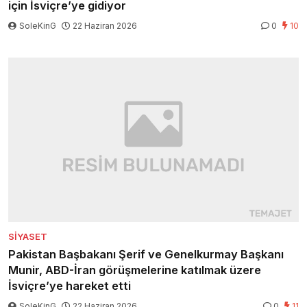
için İsviçre’ye gidiyor
SoleKinG
22 Haziran 2026
0
10
SIYASET
Pakistan Başbakanı Şerif ve Genelkurmay Başkanı
Munir, ABD-İran görüşmelerine katılmak üzere
İsviçre’ye hareket etti
SoleKinG
22 Haziran 2026
0
11