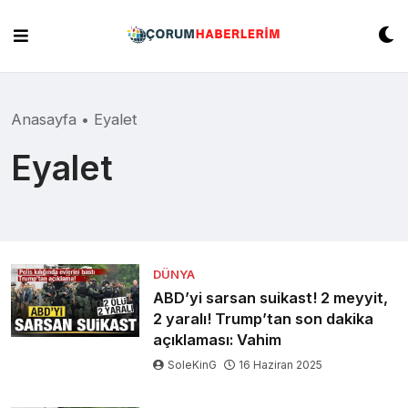
Skip
to
content
Anasayfa
•
Eyalet
Eyalet
DÜNYA
ABD’yi sarsan suikast! 2 meyyit,
2 yaralı! Trump’tan son dakika
açıklaması: Vahim
SoleKinG
16 Haziran 2025