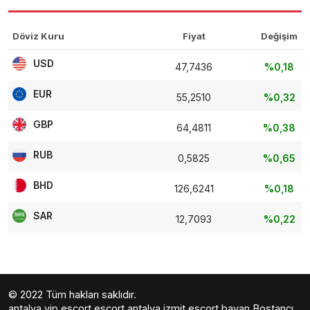
Döviz Kuru
Fiyat
Değişim
USD
47,7436
%0,18
EUR
55,2510
%0,32
GBP
64,4811
%0,38
RUB
0,5825
%0,65
BHD
126,6241
%0,18
SAR
12,7093
%0,22
© 2022 Tüm hakları saklıdır.
antalya vip escort
escort antalya
izmit escort bayan
Bostancı