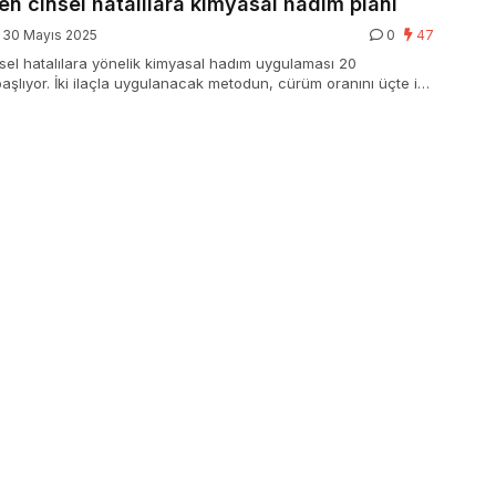
den cinsel hatalılara kimyasal hadım planı
30 Mayıs 2025
0
47
insel hatalılara yönelik kimyasal hadım uygulaması 20
şlıyor. İki ilaçla uygulanacak metodun, cürüm oranını üçte iki
eniyor.