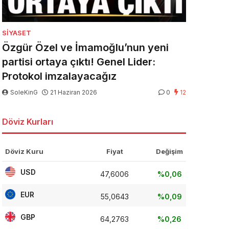
SIYASET
Özgür Özel ve İmamoğlu’nun yeni
partisi ortaya çıktı! Genel Lider:
Protokol imzalayacağız
SoleKinG
21 Haziran 2026
0
12
Döviz Kurları
Döviz Kuru
Fiyat
Değişim
USD
47,6006
%0,06
EUR
55,0643
%0,09
GBP
64,2763
%0,26