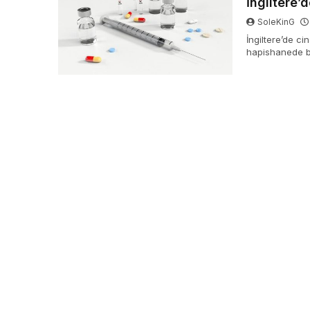
İngiltere’
SoleKinG
İngiltere’de c
hapishanede ba
azaltması bekl