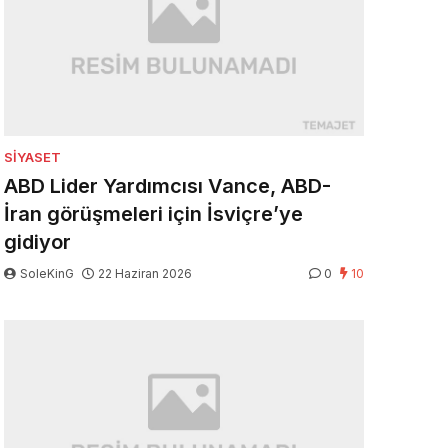
SIYASET
ABD Lider Yardımcısı Vance, ABD-
İran görüşmeleri için İsviçre’ye
gidiyor
SoleKinG
22 Haziran 2026
0
10