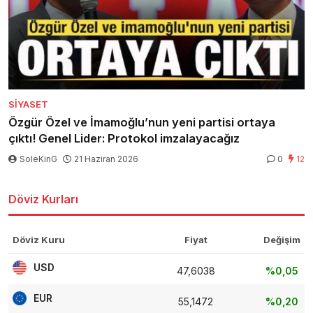
SIYASET
Özgür Özel ve İmamoğlu’nun yeni partisi ortaya
çıktı! Genel Lider: Protokol imzalayacağız
SoleKinG
21 Haziran 2026
0
12
Döviz Kurları
Döviz Kuru
Fiyat
Değişim
USD
47,6038
%0,05
EUR
55,1472
%0,20