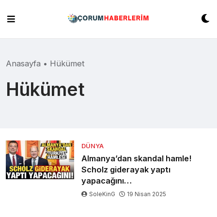
Skip
to
content
Anasayfa
•
Hükümet
Hükümet
DÜNYA
Almanya’dan skandal hamle!
Scholz giderayak yaptı
yapacağını…
SoleKinG
19 Nisan 2025