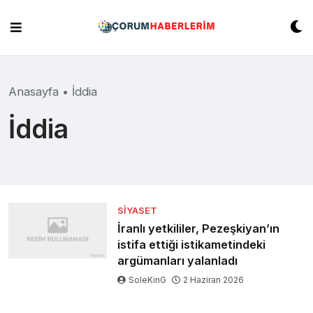
Skip
to
content
Anasayfa
•
İddia
İddia
SIYASET
İranlı yetkililer, Pezeşkiyan’ın
istifa ettiği istikametindeki
argümanları yalanladı
SoleKinG
2 Haziran 2026