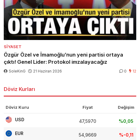
SIYASET
Özgür Özel ve İmamoğlu’nun yeni partisi ortaya
çıktı! Genel Lider: Protokol imzalayacağız
SoleKinG
21 Haziran 2026
0
12
Döviz Kurları
Döviz Kuru
Fiyat
Değişim
USD
47,5970
%0,05
EUR
54,9669
%-0,11