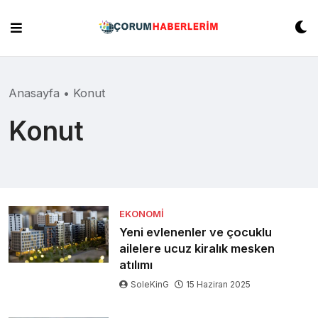
Skip
to
content
Anasayfa
•
Konut
Konut
EKONOMI
Yeni evlenenler ve çocuklu
ailelere ucuz kiralık mesken
atılımı
SoleKinG
15 Haziran 2025