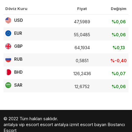
Döviz Kuru
Fiyat
Değişim
USD
47,5989
%0,06
EUR
55,0485
%0,06
GBP
64,1934
%0,13
RUB
0,5851
%-0,40
BHD
126,2436
%0,07
SAR
12,6752
%0,06
© 2022 Tüm hakları saklıdır.
antalya vip escort
escort antalya
izmit escort bayan
Bostancı
Escort