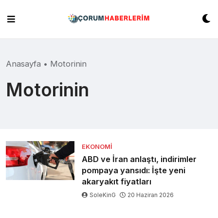
Skip
to
content
Anasayfa
•
Motorinin
Motorinin
EKONOMI
ABD ve İran anlaştı, indirimler
pompaya yansıdı: İşte yeni
akaryakıt fiyatları
SoleKinG
20 Haziran 2026