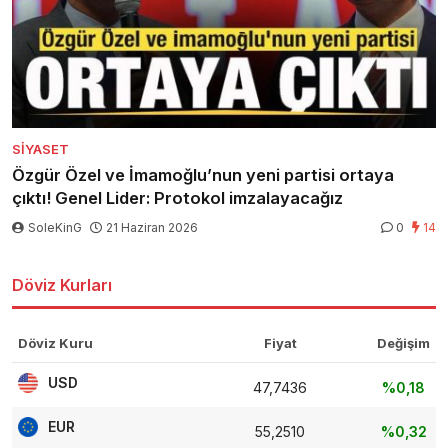
SIYASET
Özgür Özel ve İmamoğlu’nun yeni partisi ortaya
çıktı! Genel Lider: Protokol imzalayacağız
SoleKinG
21 Haziran 2026
0
14
Döviz Kurları
Döviz Kuru
Fiyat
Değişim
USD
47,7436
%0,18
EUR
55,2510
%0,32