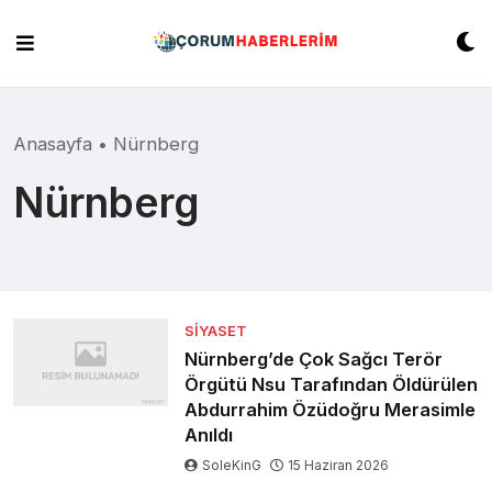
Skip
to
content
Anasayfa
•
Nürnberg
Nürnberg
SIYASET
Nürnberg’de Çok Sağcı Terör
Örgütü Nsu Tarafından Öldürülen
Abdurrahim Özüdoğru Merasimle
Anıldı
SoleKinG
15 Haziran 2026