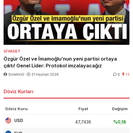
SIYASET
Özgür Özel ve İmamoğlu’nun yeni partisi ortaya
çıktı! Genel Lider: Protokol imzalayacağız
SoleKinG
21 Haziran 2026
0
13
Döviz Kurları
Döviz Kuru
Fiyat
Değişim
USD
47,7436
%0,18