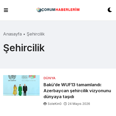
Skip
to
content
Anasayfa
•
Şehircilik
Şehircilik
DÜNYA
Bakü’de WUF13 tamamlandı:
Azerbaycan şehircilik vizyonunu
dünyaya taşıdı
SoleKinG
24 Mayıs 2026