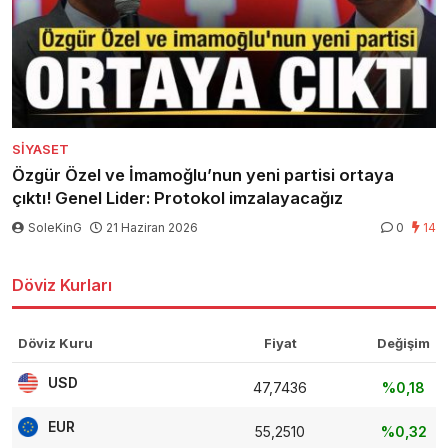
SIYASET
Özgür Özel ve İmamoğlu’nun yeni partisi ortaya
çıktı! Genel Lider: Protokol imzalayacağız
SoleKinG
21 Haziran 2026
0
14
Döviz Kurları
Döviz Kuru
Fiyat
Değişim
USD
47,7436
%0,18
EUR
55,2510
%0,32