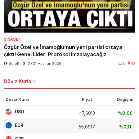
SIYASET
Özgür Özel ve İmamoğlu’nun yeni partisi ortaya
çıktı! Genel Lider: Protokol imzalayacağız
SoleKinG
21 Haziran 2026
0
12
Döviz Kurları
Döviz Kuru
Fiyat
Değişim
USD
47,6013
%0,06
EUR
55,0917
%0,11
GBP