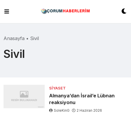
Skip
to
content
Anasayfa
•
Sivil
Sivil
SIYASET
Almanya’dan İsrail’e Lübnan
reaksiyonu
SoleKinG
2 Haziran 2026