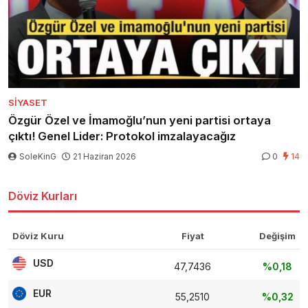
SIYASET
Özgür Özel ve İmamoğlu’nun yeni partisi ortaya
çıktı! Genel Lider: Protokol imzalayacağız
SoleKinG
21 Haziran 2026
0
14
Döviz Kurları
Döviz Kuru
Fiyat
Değişim
USD
47,7436
%0,18
EUR
55,2510
%0,32