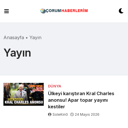
Skip
to
content
Anasayfa
•
Yayın
Yayın
DÜNYA
Ülkeyi karıştıran Kral Charles
anonsu! Apar topar yayını
kestiler
SoleKinG
24 Mayıs 2026