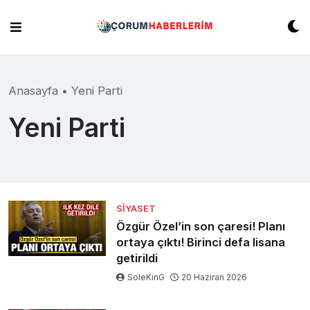
Skip
to
content
Anasayfa
•
Yeni Parti
Yeni Parti
SIYASET
Özgür Özel’in son çaresi! Planı
ortaya çıktı! Birinci defa lisana
getirildi
SoleKinG
20 Haziran 2026