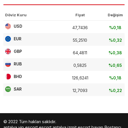
Döviz Kuru
Fiyat
Değişim
USD
47,7436
%0,18
EUR
55,2510
%0,32
GBP
64,4811
%0,38
RUB
0,5825
%0,65
BHD
126,6241
%0,18
SAR
12,7093
%0,22
© 2022 Tüm hakları saklıdır.
antalya vip escort
escort antalya
izmit escort bayan
Bostancı