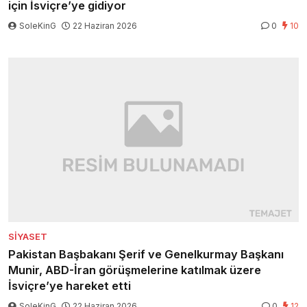
için İsviçre’ye gidiyor
SoleKinG
22 Haziran 2026
0
10
SIYASET
Pakistan Başbakanı Şerif ve Genelkurmay Başkanı
Munir, ABD-İran görüşmelerine katılmak üzere
İsviçre’ye hareket etti
SoleKinG
22 Haziran 2026
0
12