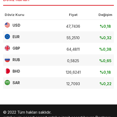
Döviz Kuru
Fiyat
Değişim
USD
47,7436
%0,18
EUR
55,2510
%0,32
GBP
64,4811
%0,38
RUB
0,5825
%0,65
BHD
126,6241
%0,18
SAR
12,7093
%0,22
© 2022 Tüm hakları saklıdır.