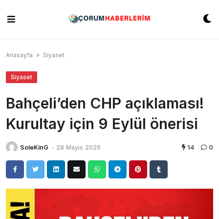
Skip
to
content
Anasayfa
»
Siyaset
Siyaset
Bahçeli’den CHP açıklaması!
Kurultay için 9 Eylül önerisi
SoleKinG
-
28 Mayıs 2026
14
0