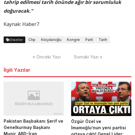
tahrip edilmesi tarih önünde ağır bir sorumluluk
doğuracak.”
Kaynak: Haber7
Chp
Kılıçdaroğlu
Kongre
Parti
Tarih
Etiketler
Yazı
« Önceki Yazı
Sonraki Yazı »
dolaşımı
İlgili Yazılar
Pakistan Başbakanı Şerif ve
Özgür Özel ve
Genelkurmay Başkanı
İmamoğlu’nun yeni partisi
Munir, ABD-İran
ortaya çıktı! Genel Lider: