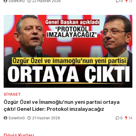
SoleKinG
22 Haziran 2026
0
12
SIYASET
Özgür Özel ve İmamoğlu’nun yeni partisi ortaya
çıktı! Genel Lider: Protokol imzalayacağız
SoleKinG
21 Haziran 2026
0
14
Döviz Kurları