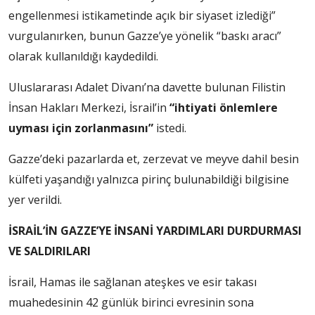
engellenmesi istikametinde açık bir siyaset izlediği”
vurgulanırken, bunun Gazze’ye yönelik “baskı aracı”
olarak kullanıldığı kaydedildi.
Uluslararası Adalet Divanı’na davette bulunan Filistin
İnsan Hakları Merkezi, İsrail’in
“ihtiyati önlemlere
uyması için zorlanmasını”
istedi.
Gazze’deki pazarlarda et, zerzevat ve meyve dahil besin
külfeti yaşandığı yalnızca pirinç bulunabildiği bilgisine
yer verildi.
İSRAİL’İN GAZZE’YE İNSANİ YARDIMLARI DURDURMASI
VE SALDIRILARI
İsrail, Hamas ile sağlanan ateşkes ve esir takası
muahedesinin 42 günlük birinci evresinin sona