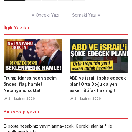
Yazı
« Önceki Yazı
Sonraki Yazı »
dolaşımı
İlgili Yazılar
Trump idaresinden seçim
ABD ve İsrail’i şoke edecek
öncesi flaş hamle!
plan! Orta Doğu’da yeni
Netanyahu şokta!
askeri ittifak hazırlığı!
21 Haziran 2026
21 Haziran 2026
Bir cevap yazın
E-posta hesabınız yayımlanmayacak.
Gerekli alanlar
*
ile
işaretlenmişlerdir