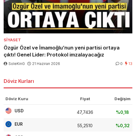
SIYASET
Özgür Özel ve İmamoğlu’nun yeni partisi ortaya
çıktı! Genel Lider: Protokol imzalayacağız
SoleKinG
21 Haziran 2026
0
13
Döviz Kurları
Döviz Kuru
Fiyat
Değişim
USD
47,7436
%0,18
EUR
55,2510
%0,32