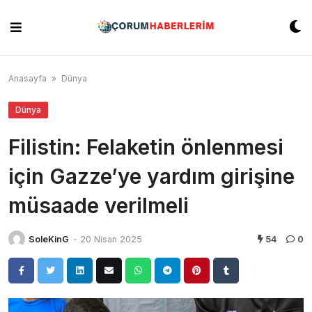
Skip
to
content
Anasayfa
»
Dünya
Dünya
Filistin: Felaketin önlenmesi
için Gazze’ye yardım girişine
müsaade verilmeli
SoleKinG
-
20 Nisan 2025
54
0