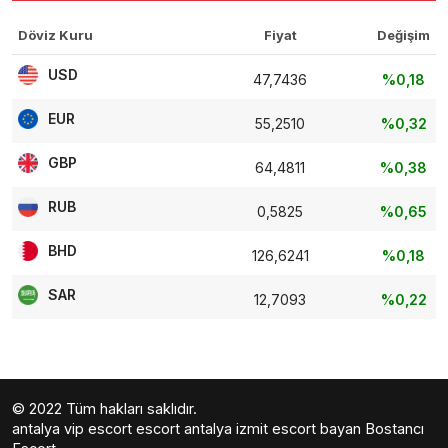
Döviz Kuru
Fiyat
Değişim
USD
47,7436
%0,18
EUR
55,2510
%0,32
GBP
64,4811
%0,38
RUB
0,5825
%0,65
BHD
126,6241
%0,18
SAR
12,7093
%0,22
© 2022 Tüm hakları saklıdır.
antalya vip escort
escort antalya
izmit escort bayan
Bostancı