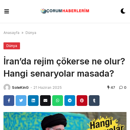
Skip
to
content
Anasayfa
»
Dünya
Dünya
İran’da rejim çökerse ne olur?
Hangi senaryolar masada?
SoleKinG
-
21 Haziran 2025
47
0