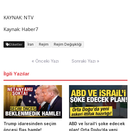
KAYNAK:
NTV
Kaynak: Haber7
İran
Rejim
Rejim Değişikliği
Etiketler
Yazı
« Önceki Yazı
Sonraki Yazı »
dolaşımı
İlgili Yazılar
Trump idaresinden seçim
ABD ve İsrail’i şoke edecek
öncesi flaş hamle!
plan! Orta Doğu’da yeni