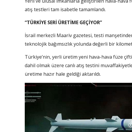
Yerli ve ulusal imkanlarla geliştirilen hava-ha
atış testleri tam isabetle tamamlandı.
“TÜRKİYE SERİ ÜRETİME GEÇİYOR”
İsrail merkezli Maariv gazetesi, testi manşetin
teknolojik bağımsızlık yolunda değerli bir kilometr
Türkiye’nin, yerli üretim yeni hava-hava füze ç
dahil olmak üzere canlı atış testini muvaffakiyetle
üretime hazır hale geldiği aktarıldı.