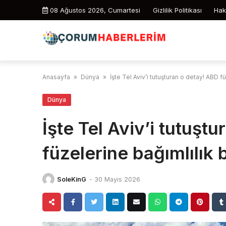
Skip
08 Ağustos 2026, Cumartesi
Gizlilik Politikası
Hak
to
content
Anasayfa
»
Dünya
»
İşte Tel Aviv’i tutuşturan o detay! ABD fü
Dünya
İşte Tel Aviv’i tutuşt
füzelerine bağımlılık b
SoleKinG
-
30 Mayıs 2026