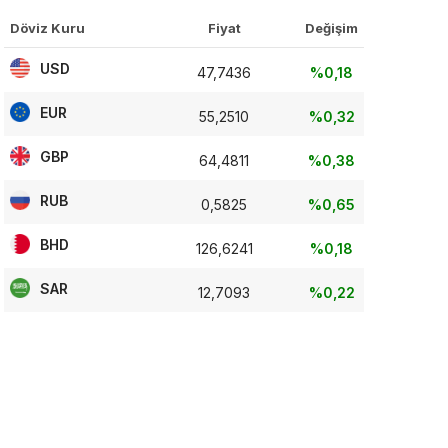
Döviz Kuru
Fiyat
Değişim
USD
47,7436
%0,18
EUR
55,2510
%0,32
GBP
64,4811
%0,38
RUB
0,5825
%0,65
BHD
126,6241
%0,18
SAR
12,7093
%0,22