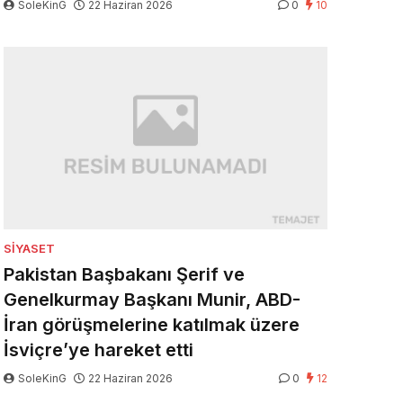
SoleKinG
22 Haziran 2026
0
10
SIYASET
Pakistan Başbakanı Şerif ve
Genelkurmay Başkanı Munir, ABD-
İran görüşmelerine katılmak üzere
İsviçre’ye hareket etti
SoleKinG
22 Haziran 2026
0
12