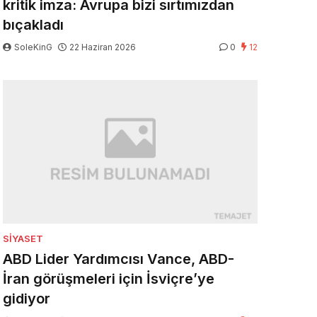
kritik imza: Avrupa bizi sırtımızdan
bıçakladı
SoleKinG
22 Haziran 2026
0
12
SIYASET
ABD Lider Yardımcısı Vance, ABD-
İran görüşmeleri için İsviçre’ye
gidiyor