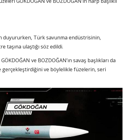
va füzeleri GÖKDOĞAN ve BOZDOĞAN’ın harp başlıklı
den duyururken, Türk savunma endüstrisinin,
e taşına ulaştığı söz edildi.
ifti GÖKDOĞAN ve BOZDOĞAN’ın savaş başlıkları da
 gerçekleştirdiğini ve böylelikle füzelerin, seri