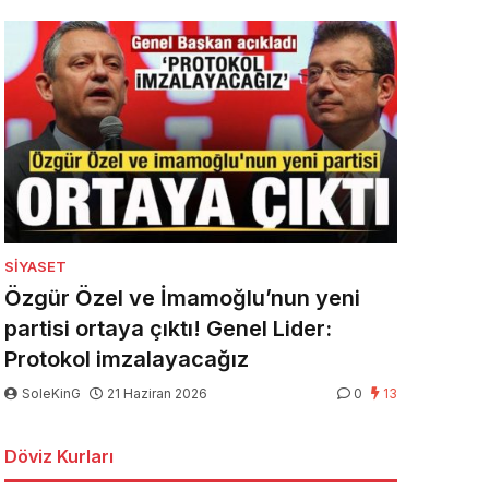
SIYASET
Özgür Özel ve İmamoğlu’nun yeni
partisi ortaya çıktı! Genel Lider:
Protokol imzalayacağız
SoleKinG
21 Haziran 2026
0
13
Döviz Kurları