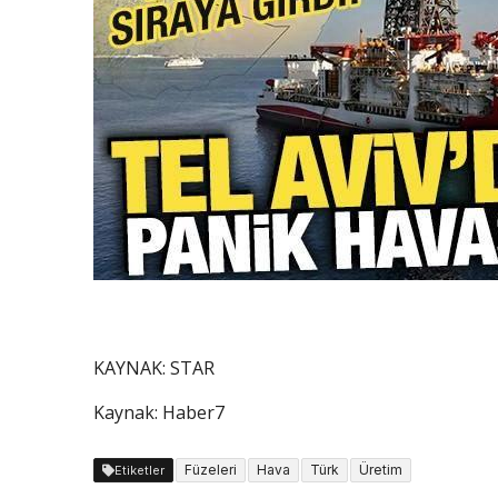
KAYNAK:
STAR
Kaynak: Haber7
Füzeleri
Hava
Türk
Üretim
Etiketler