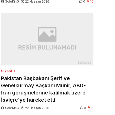
SoleKinG
22 Haziran 2026
0
10
SIYASET
Pakistan Başbakanı Şerif ve
Genelkurmay Başkanı Munir, ABD-
İran görüşmelerine katılmak üzere
İsviçre’ye hareket etti
SoleKinG
22 Haziran 2026
0
11