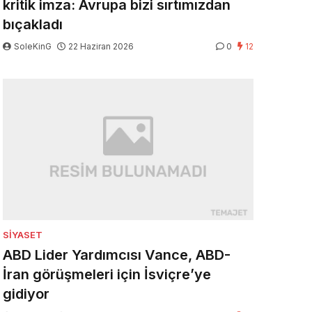
kritik imza: Avrupa bizi sırtımızdan
bıçakladı
SoleKinG
22 Haziran 2026
0
12
SIYASET
ABD Lider Yardımcısı Vance, ABD-
İran görüşmeleri için İsviçre’ye
gidiyor