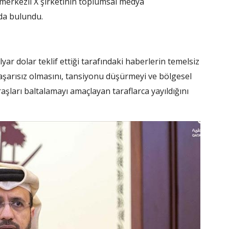
 merkezli X şirketinin toplumsal medya
da bulundu.
yar dolar teklif ettiği tarafındaki haberlerin temelsiz
şarısız olmasını, tansiyonu düşürmeyi ve bölgesel
aşları baltalamayı amaçlayan taraflarca yayıldığını