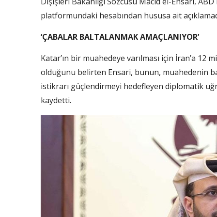
Dışişleri Bakanlığı Sözcüsü Macid el-Ensari, ABD
platformundaki hesabından hususa ait açıklama
‘ÇABALAR BALTALANMAK AMAÇLANIYOR’
Katar’ın bir muahedeye varılması için İran’a 12 mil
olduğunu belirten Ensari, bunun, muahedenin ba
istikrarı güçlendirmeyi hedefleyen diplomatik uğr
kaydetti.