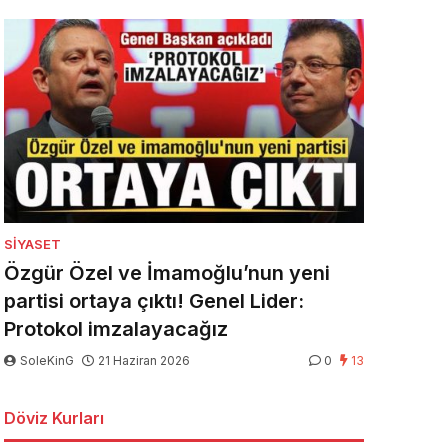
SIYASET
Özgür Özel ve İmamoğlu’nun yeni
partisi ortaya çıktı! Genel Lider:
Protokol imzalayacağız
SoleKinG
21 Haziran 2026
0
13
Döviz Kurları