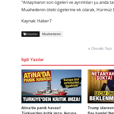
“Anlaşmanın son ögeleri ve ayrıntıları şu anda ta
Muahedenin öteki ögelerine ek olarak, Hürmüz B
Kaynak: Haber7
Muahedenin
Etiketler
Yazı
« Önceki Yazı
dolaşımı
İlgili Yazılar
Atina’da panik havası!
Trump idaresi
Türkiye’den kritik imza: Avrupa
flaş hamle! Ne