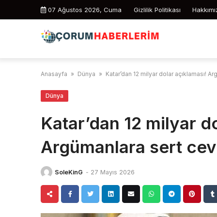
Skip
07 Ağustos 2026, Cuma
Gizlilik Politikası
Hakkımı
to
content
Anasayfa
»
Dünya
»
Katar’dan 12 milyar dolar açıklaması! A
Dünya
Katar’dan 12 milyar d
Argümanlara sert cev
SoleKinG
-
27 Mayıs 2026