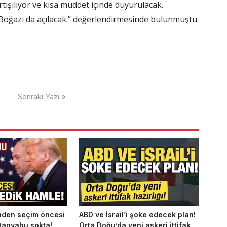
rtışılıyor ve kısa müddet içinde duyurulacak.
oğazı da açılacak.” değerlendirmesinde bulunmuştu.
Sonraki Yazı »
nden seçim öncesi
ABD ve İsrail’i şoke edecek plan!
tanyahu şokta!
Orta Doğu’da yeni askeri ittifak