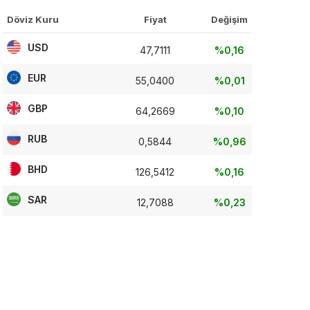
Döviz Kuru
Fiyat
Değişim
USD
47,7111
%0,16
EUR
55,0400
%0,01
GBP
64,2669
%0,10
RUB
0,5844
%0,96
BHD
126,5412
%0,16
SAR
12,7088
%0,23