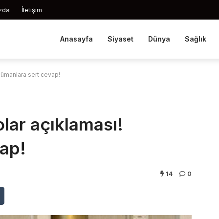
zda
İletişim
Anasayfa
Siyaset
Dünya
Sağlık
rgümanlara sert cevap!
olar açıklaması!
ap!
14
0