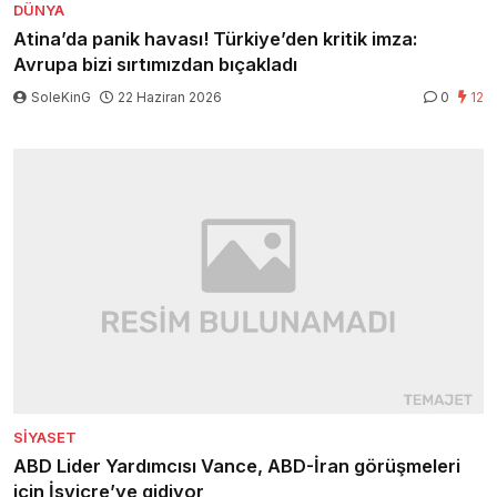
DÜNYA
Atina’da panik havası! Türkiye’den kritik imza:
Avrupa bizi sırtımızdan bıçakladı
SoleKinG
22 Haziran 2026
0
12
SIYASET
ABD Lider Yardımcısı Vance, ABD-İran görüşmeleri
için İsviçre’ye gidiyor