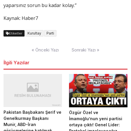
yaparsınız sorun bu kadar kolay.”
Kaynak: Haber7
Kurultay
Parti
Etiketler
Yazı
« Önceki Yazı
Sonraki Yazı »
dolaşımı
İlgili Yazılar
Pakistan Başbakanı Şerif ve
Özgür Özel ve
Genelkurmay Başkanı
İmamoğlu’nun yeni partisi
Munir, ABD-İran
ortaya çıktı! Genel Lider:
görüşmelerine katılmak
Protokol imzalayacağız