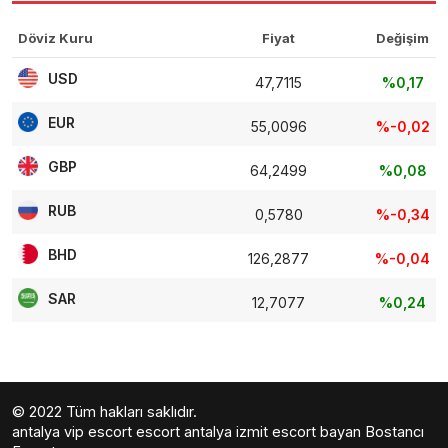
Döviz Kuru
Fiyat
Değişim
USD
47,7115
%0,17
EUR
55,0096
%-0,02
GBP
64,2499
%0,08
RUB
0,5780
%-0,34
BHD
126,2877
%-0,04
SAR
12,7077
%0,24
© 2022 Tüm hakları saklıdır.
antalya vip escort
escort antalya
izmit escort bayan
Bostancı