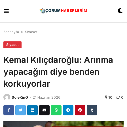
Skip
to
content
Anasayfa
»
Siyaset
Siyaset
Kemal Kılıçdaroğlu: Arınma
yapacağım diye benden
korkuyorlar
SoleKinG
-
21 Haziran 2026
10
0