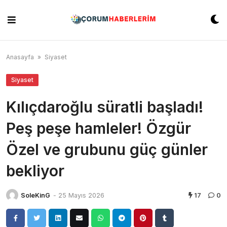
Skip
to
content
Anasayfa
»
Siyaset
Siyaset
Kılıçdaroğlu süratli başladı!
Peş peşe hamleler! Özgür
Özel ve grubunu güç günler
bekliyor
SoleKinG
-
25 Mayıs 2026
17
0