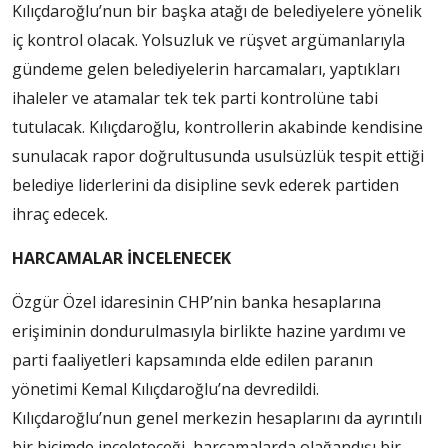
Kılıçdaroğlu’nun bir başka atağı de belediyelere yönelik
iç kontrol olacak. Yolsuzluk ve rüşvet argümanlarıyla
gündeme gelen belediyelerin harcamaları, yaptıkları
ihaleler ve atamalar tek tek parti kontrolüne tabi
tutulacak. Kılıçdaroğlu, kontrollerin akabinde kendisine
sunulacak rapor doğrultusunda usulsüzlük tespit ettiği
belediye liderlerini da disipline sevk ederek partiden
ihraç edecek.
HARCAMALAR İNCELENECEK
Özgür Özel idaresinin CHP’nin banka hesaplarına
erişiminin dondurulmasıyla birlikte hazine yardımı ve
parti faaliyetleri kapsamında elde edilen paranın
yönetimi Kemal Kılıçdaroğlu’na devredildi.
Kılıçdaroğlu’nun genel merkezin hesaplarını da ayrıntılı
bir biçimde inceleteceği, harcamalarda olağandışı bir