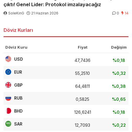
çıktı! Genel Lider: Protokol imzalayacağız
SoleKinG
21 Haziran 2026
0
14
Döviz Kurları
Döviz Kuru
Fiyat
Değişim
USD
47,7436
%0,18
EUR
55,2510
%0,32
GBP
64,4811
%0,38
RUB
0,5825
%0,65
BHD
126,6241
%0,18
SAR
12,7093
%0,22