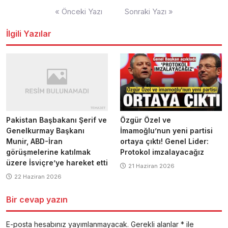
Yazı
« Önceki Yazı
Sonraki Yazı »
dolaşımı
İlgili Yazılar
Pakistan Başbakanı Şerif ve
Özgür Özel ve
Genelkurmay Başkanı
İmamoğlu’nun yeni partisi
Munir, ABD-İran
ortaya çıktı! Genel Lider:
görüşmelerine katılmak
Protokol imzalayacağız
üzere İsviçre’ye hareket etti
21 Haziran 2026
22 Haziran 2026
Bir cevap yazın
E-posta hesabınız yayımlanmayacak.
Gerekli alanlar
*
ile