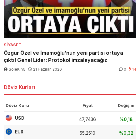
SIYASET
Özgür Özel ve İmamoğlu’nun yeni partisi ortaya
çıktı! Genel Lider: Protokol imzalayacağız
SoleKinG
21 Haziran 2026
0
14
Döviz Kurları
Döviz Kuru
Fiyat
Değişim
USD
47,7436
%0,18
EUR
55,2510
%0,32