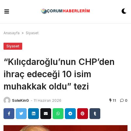
Skip
to
content
Anasayfa
»
Siyaset
Siyaset
“Kılıçdaroğlu’nun CHP’den
ihraç edeceği 10 isim
muhakkak oldu” tezi
SoleKinG
-
11 Haziran 2026
11
0