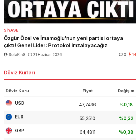
SIYASET
Özgür Özel ve İmamoğlu’nun yeni partisi ortaya
çıktı! Genel Lider: Protokol imzalayacağız
SoleKinG
21 Haziran 2026
0
14
Döviz Kurları
Döviz Kuru
Fiyat
Değişim
USD
47,7436
%0,18
EUR
55,2510
%0,32
GBP
64,4811
%0,38