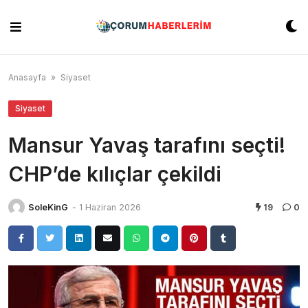
Skip
to
content
Anasayfa
»
Siyaset
Siyaset
Mansur Yavaş tarafını seçti!
CHP’de kılıçlar çekildi
SoleKinG
-
1 Haziran 2026
19
0