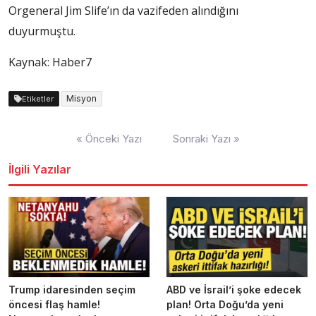
Orgeneral Jim Slife’ın da vazifeden alındığını
duyurmuştu.
Kaynak: Haber7
Misyon
Etiketler
Yazı
« Önceki Yazı
Sonraki Yazı »
dolaşımı
İlgili Yazılar
Trump idaresinden seçim
ABD ve İsrail’i şoke edecek
öncesi flaş hamle!
plan! Orta Doğu’da yeni