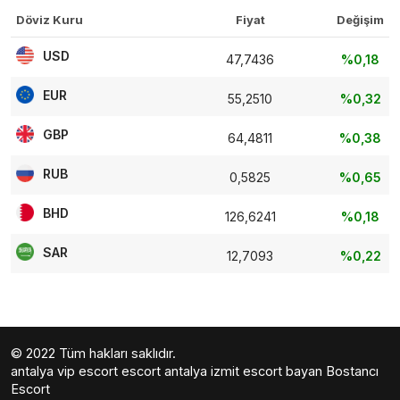
Döviz Kuru
Fiyat
Değişim
USD
47,7436
%0,18
EUR
55,2510
%0,32
GBP
64,4811
%0,38
RUB
0,5825
%0,65
BHD
126,6241
%0,18
SAR
12,7093
%0,22
© 2022 Tüm hakları saklıdır.
antalya vip escort
escort antalya
izmit escort bayan
Bostancı
Escort