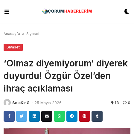
Skip
to
content
Anasayfa
»
Siyaset
Siyaset
‘Olmaz diyemiyorum’ diyerek
duyurdu! Özgür Özel’den
ihraç açıklaması
SoleKinG
-
25 Mayıs 2026
13
0