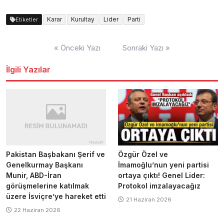
Karar
Kurultay
Lider
Parti
Etiketler
Yazı
« Önceki Yazı
Sonraki Yazı »
dolaşımı
İlgili Yazılar
Pakistan Başbakanı Şerif ve
Özgür Özel ve
Genelkurmay Başkanı
İmamoğlu’nun yeni partisi
Munir, ABD-İran
ortaya çıktı! Genel Lider:
görüşmelerine katılmak
Protokol imzalayacağız
üzere İsviçre’ye hareket etti
21 Haziran 2026
22 Haziran 2026