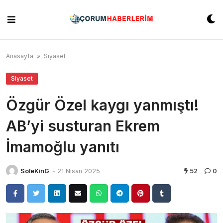
Skip
to
content
Anasayfa
»
Siyaset
Siyaset
Özgür Özel kaygı yanmıştı!
AB’yi susturan Ekrem
İmamoğlu yanıtı
SoleKinG
-
21 Nisan 2025
52
0