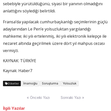
sebebiyle yürütüldüğünü, siyasi bir yanının olmadığını
anlattığını söylediği belirtildi.
Fransa’da yapılacak cumhurbaşkanlığı seçimlerinin güçlü
adaylarından Le Pen’e yolsuzluktan yargılandığı
mahkeme; iki yılı ertelenmiş, iki yılı elektronik kelepçe ile
nezaret altında geçirilmek üzere dört yıl mahpus cezası
vermişti.
KAYNAK:
TÜRKİYE
Kaynak: Haber7
İmamoğlu
Soruşturma
Yolsuzluk
Etiketler
Yazı
« Önceki Yazı
Sonraki Yazı »
dolaşımı
İlgili Yazılar