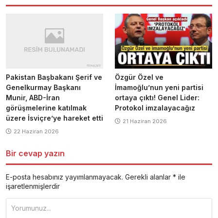
Pakistan Başbakanı Şerif ve
Özgür Özel ve
Genelkurmay Başkanı
İmamoğlu’nun yeni partisi
Munir, ABD-İran
ortaya çıktı! Genel Lider:
görüşmelerine katılmak
Protokol imzalayacağız
üzere İsviçre’ye hareket etti
21 Haziran 2026
22 Haziran 2026
Bir cevap yazın
E-posta hesabınız yayımlanmayacak.
Gerekli alanlar
*
ile
işaretlenmişlerdir