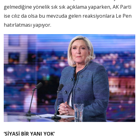
gelmediğine yönelik sık sık açıklama yaparken, AK Parti
ise cılız da olsa bu mevzuda gelen reaksiyonlara Le Pen
hatırlatması yapıyor.
‘SİYASİ BİR YANI YOK’