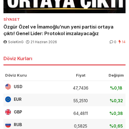
SIYASET
Özgür Özel ve İmamoğlu’nun yeni partisi ortaya
çıktı! Genel Lider: Protokol imzalayacağız
SoleKinG
21 Haziran 2026
0
14
Döviz Kurları
Döviz Kuru
Fiyat
Değişim
USD
47,7436
%0,18
EUR
55,2510
%0,32
GBP
64,4811
%0,38
RUB
0,5825
%0,65