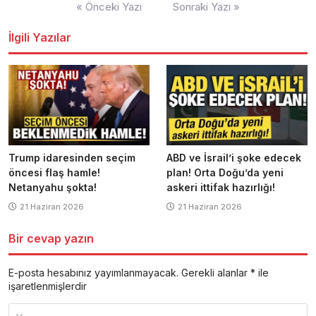
Yazı
« Önceki Yazı
Sonraki Yazı »
dolaşımı
İlgili Yazılar
Trump idaresinden seçim
ABD ve İsrail’i şoke edecek
öncesi flaş hamle!
plan! Orta Doğu’da yeni
Netanyahu şokta!
askeri ittifak hazırlığı!
21 Haziran 2026
21 Haziran 2026
Bir cevap yazın
E-posta hesabınız yayımlanmayacak.
Gerekli alanlar
*
ile
işaretlenmişlerdir