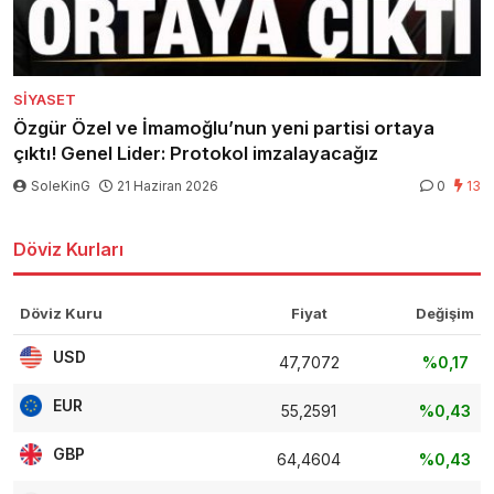
SIYASET
Özgür Özel ve İmamoğlu’nun yeni partisi ortaya
çıktı! Genel Lider: Protokol imzalayacağız
SoleKinG
21 Haziran 2026
0
13
Döviz Kurları
Döviz Kuru
Fiyat
Değişim
USD
47,7072
%0,17
EUR
55,2591
%0,43
GBP
64,4604
%0,43