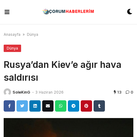
Skip
to
content
Anasayfa
»
Dünya
Dünya
Rusya’dan Kiev’e ağır hava
saldırısı
SoleKinG
-
3 Haziran 2026
13
0