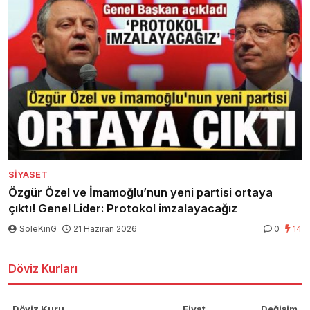
SIYASET
Özgür Özel ve İmamoğlu’nun yeni partisi ortaya
çıktı! Genel Lider: Protokol imzalayacağız
SoleKinG
21 Haziran 2026
0
14
Döviz Kurları
Döviz Kuru
Fiyat
Değişim