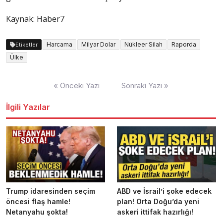
Kaynak: Haber7
Harcama
Milyar Dolar
Nükleer Silah
Raporda
Etiketler
Ülke
Yazı
« Önceki Yazı
Sonraki Yazı »
dolaşımı
İlgili Yazılar
Trump idaresinden seçim
ABD ve İsrail’i şoke edecek
öncesi flaş hamle!
plan! Orta Doğu’da yeni
Netanyahu şokta!
askeri ittifak hazırlığı!