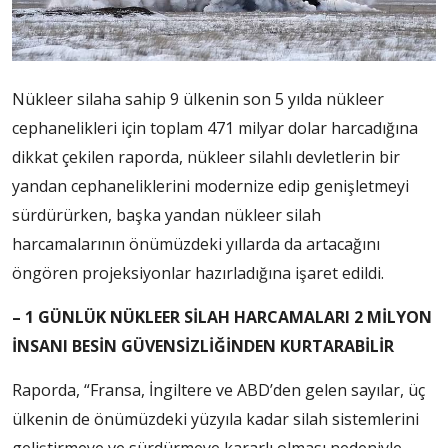
Nükleer silaha sahip 9 ülkenin son 5 yılda nükleer
cephanelikleri için toplam 471 milyar dolar harcadığına
dikkat çekilen raporda, nükleer silahlı devletlerin bir
yandan cephaneliklerini modernize edip genişletmeyi
sürdürürken, başka yandan nükleer silah
harcamalarının önümüzdeki yıllarda da artacağını
öngören projeksiyonlar hazırladığına işaret edildi.
– 1 GÜNLÜK NÜKLEER SİLAH HARCAMALARI 2 MİLYON
İNSANI BESİN GÜVENSİZLİĞİNDEN KURTARABİLİR
Raporda, “Fransa, İngiltere ve ABD’den gelen sayılar, üç
ülkenin de önümüzdeki yüzyıla kadar silah sistemlerini
geliştirmeye ve sürdürmeye kararlı olması nedeniyle