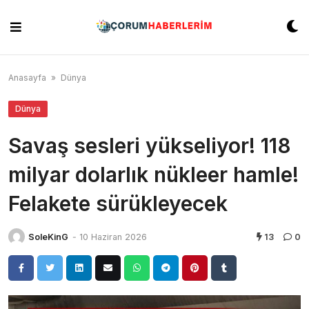
Skip
to
content
Anasayfa
»
Dünya
Dünya
Savaş sesleri yükseliyor! 118
milyar dolarlık nükleer hamle!
Felakete sürükleyecek
SoleKinG
-
10 Haziran 2026
13
0