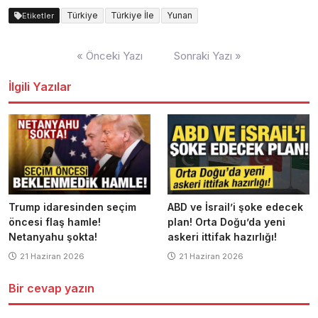
Türkiye
Türkiye İle
Yunan
Etiketler
Yazı
« Önceki Yazı
Sonraki Yazı »
dolaşımı
İlgili Yazılar
Trump idaresinden seçim
ABD ve İsrail’i şoke edecek
öncesi flaş hamle!
plan! Orta Doğu’da yeni
Netanyahu şokta!
askeri ittifak hazırlığı!
21 Haziran 2026
21 Haziran 2026
Bir cevap yazın