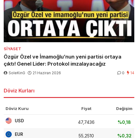
SIYASET
Özgür Özel ve İmamoğlu’nun yeni partisi ortaya
çıktı! Genel Lider: Protokol imzalayacağız
SoleKinG
21 Haziran 2026
0
14
Döviz Kurları
Döviz Kuru
Fiyat
Değişim
USD
47,7436
%0,18
EUR
55,2510
%0,32