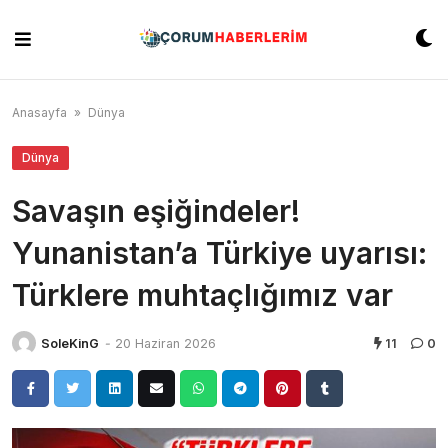
Skip
to
content
Anasayfa
»
Dünya
Dünya
Savaşın eşiğindeler!
Yunanistan’a Türkiye uyarısı:
Türklere muhtaçlığımız var
SoleKinG
-
20 Haziran 2026
11
0