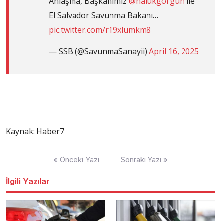
Anlaşma, Başkanımız
@halukgorgun
ile
El Salvador Savunma Bakanı…
pic.twitter.com/r19xlumkm8
— SSB (@SavunmaSanayii)
April 16, 2025
Kaynak: Haber7
Yazı
« Önceki Yazı
Sonraki Yazı »
dolaşımı
İlgili Yazılar