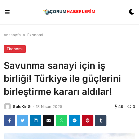
Skip
to
content
Anasayfa
»
Ekonomi
Ekonomi
Savunma sanayi için iş
birliği! Türkiye ile güçlerini
birleştirme kararı aldılar!
SoleKinG
-
18 Nisan 2025
49
0