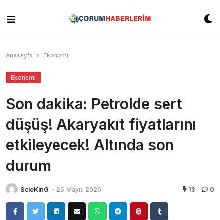
Skip
to
content
Anasayfa
»
Ekonomi
Ekonomi
Son dakika: Petrolde sert
düşüş! Akaryakıt fiyatlarını
etkileyecek! Altında son
durum
SoleKinG
-
26 Mayıs 2026
13
0