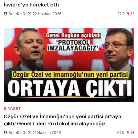
İsviçre’ye hareket etti
SoleKinG
22 Haziran 2026
0
12
SIYASET
Özgür Özel ve İmamoğlu’nun yeni partisi ortaya
çıktı! Genel Lider: Protokol imzalayacağız
SoleKinG
21 Haziran 2026
0
14