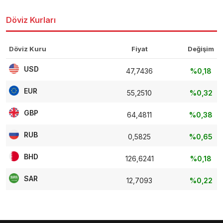
Döviz Kurları
Döviz Kuru
Fiyat
Değişim
USD
47,7436
%0,18
EUR
55,2510
%0,32
GBP
64,4811
%0,38
RUB
0,5825
%0,65
BHD
126,6241
%0,18
SAR
12,7093
%0,22