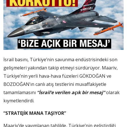
İsrail basını, Türkiye’nin savunma endüstrisindeki son
gelişmeleri yakından takip etmeyi sürdürüyor. Maariv,
Türkiye’nin yerli hava-hava füzeleri GÖKDOĞAN ve
BOZDOĞAN’ın canlı atış testlerini muvaffakiyetle
tamamlamasını
“İsrail’e verilen açık bir mesaj”
olarak
kıymetlendirdi.
“STRATEJİK MANA TAŞIYOR”
Maariv’de yayımlanan tahlilde, Türkiye’nin geliştirdiği