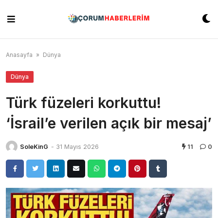
Skip
to
content
Anasayfa
»
Dünya
Dünya
Türk füzeleri korkuttu!
‘İsrail’e verilen açık bir mesaj’
SoleKinG
-
31 Mayıs 2026
11
0