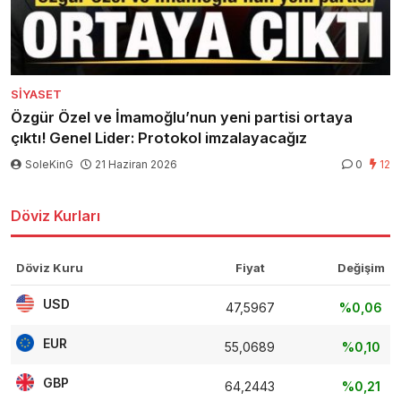
SIYASET
Özgür Özel ve İmamoğlu’nun yeni partisi ortaya
çıktı! Genel Lider: Protokol imzalayacağız
SoleKinG
21 Haziran 2026
0
12
Döviz Kurları
Döviz Kuru
Fiyat
Değişim
USD
47,5967
%0,06
EUR
55,0689
%0,10
GBP
64,2443
%0,21