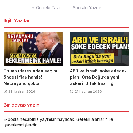
Yazı
« Önceki Yazı
Sonraki Yazı »
dolaşımı
İlgili Yazılar
Trump idaresinden seçim
ABD ve İsrail’i şoke edecek
öncesi flaş hamle!
plan! Orta Doğu’da yeni
Netanyahu şokta!
askeri ittifak hazırlığı!
21 Haziran 2026
21 Haziran 2026
Bir cevap yazın
E-posta hesabınız yayımlanmayacak.
Gerekli alanlar
*
ile
işaretlenmişlerdir