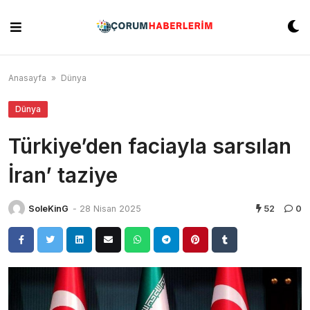
Skip
to
content
Anasayfa
»
Dünya
Dünya
Türkiye’den faciayla sarsılan
İran’ taziye
SoleKinG
-
28 Nisan 2025
52
0