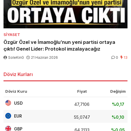
SIYASET
Özgür Özel ve İmamoğlu’nun yeni partisi ortaya
çıktı! Genel Lider: Protokol imzalayacağız
SoleKinG
21 Haziran 2026
0
13
Döviz Kurları
Döviz Kuru
Fiyat
Değişim
USD
47,7106
%0,17
EUR
55,0747
%0,10
GBP
64,2133
%0,05