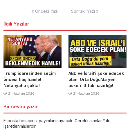
Yazı
« Önceki Yazı
Sonraki Yazı »
dolaşımı
İlgili Yazılar
Trump idaresinden seçim
ABD ve İsrail’i şoke edecek
öncesi flaş hamle!
plan! Orta Doğu’da yeni
Netanyahu şokta!
askeri ittifak hazırlığı!
21 Haziran 2026
21 Haziran 2026
Bir cevap yazın
E-posta hesabınız yayımlanmayacak.
Gerekli alanlar
*
ile
işaretlenmişlerdir