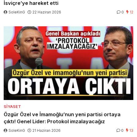
İsviçre’ye hareket etti
SoleKinG
22 Haziran 2026
0
12
SIYASET
Özgür Özel ve İmamoğlu’nun yeni partisi ortaya
çıktı! Genel Lider: Protokol imzalayacağız
SoleKinG
21 Haziran 2026
0
13