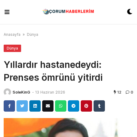
Skip
to
content
Anasayfa
»
Dünya
Dünya
Yıllardır hastanedeydi:
Prenses ömrünü yitirdi
SoleKinG
-
13 Haziran 2026
12
0