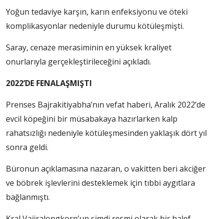
Yoğun tedaviye karşın, karın enfeksiyonu ve öteki
komplikasyonlar nedeniyle durumu kötüleşmişti.
Saray, cenaze merasiminin en yüksek kraliyet
onurlarıyla gerçekleştirileceğini açıkladı.
2022’DE FENALAŞMIŞTI
Prenses Bajrakitiyabha’nın vefat haberi, Aralık 2022’de
evcil köpeğini bir müsabakaya hazırlarken kalp
rahatsızlığı nedeniyle kötüleşmesinden yaklaşık dört yıl
sonra geldi.
Büronun açıklamasına nazaran, o vakitten beri akciğer
ve böbrek işlevlerini desteklemek için tıbbi aygıtlara
bağlanmıştı.
Kral Vajiralongkorn’un şimdi resmi olarak bir halef