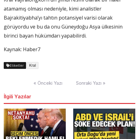
atamamış olması nedeniyle, kimi analistler
Bajrakitiyabha’yı tahtın potansiyel varisi olarak
görüyordu ve bu da onu Güneydoğu Asya ülkesinin
birinci bayan hükümdarı yapabilirdi.
Kaynak: Haber7
Kral
Etiketler
Yazı
« Önceki Yazı
Sonraki Yazı »
dolaşımı
İlgili Yazılar