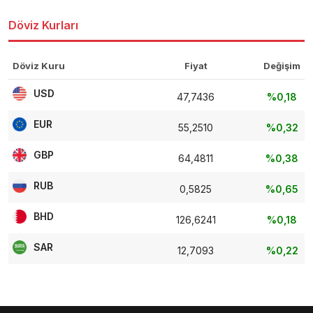
Döviz Kurları
Döviz Kuru
Fiyat
Değişim
USD
47,7436
%0,18
EUR
55,2510
%0,32
GBP
64,4811
%0,38
RUB
0,5825
%0,65
BHD
126,6241
%0,18
SAR
12,7093
%0,22