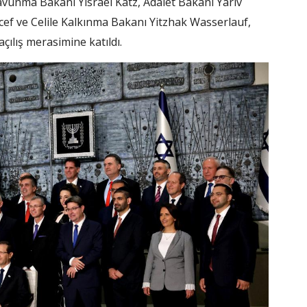
Savunma Bakanı Yisrael Katz, Adalet Bakanı Yariv
ecef ve Celile Kalkınma Bakanı Yitzhak Wasserlauf,
açılış merasimine katıldı.