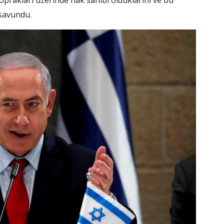
toprakları üzerinde hak sahibi olduklarını ve bu
 savundu.