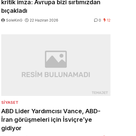
kritik imza: Avrupa bizi sırtımızdan
bıçakladı
SoleKinG
22 Haziran 2026
0
12
SIYASET
ABD Lider Yardımcısı Vance, ABD-
İran görüşmeleri için İsviçre’ye
gidiyor