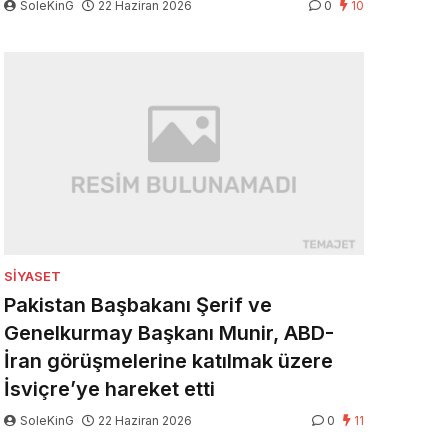
SoleKinG
22 Haziran 2026
0
10
SIYASET
Pakistan Başbakanı Şerif ve
Genelkurmay Başkanı Munir, ABD-
İran görüşmelerine katılmak üzere
İsviçre’ye hareket etti
SoleKinG
22 Haziran 2026
0
11