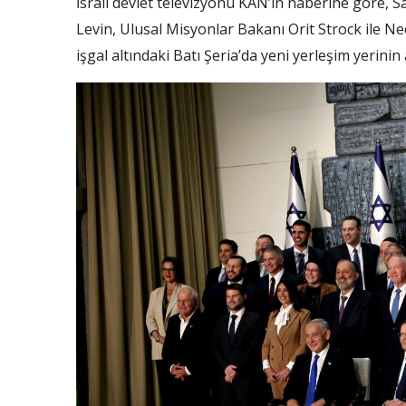
İsrail devlet televizyonu KAN’ın haberine göre, 
Levin, Ulusal Misyonlar Bakanı Orit Strock ile N
işgal altındaki Batı Şeria’da yeni yerleşim yerinin 