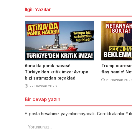
dolaşımı
İlgili Yazılar
Atina’da panik havası!
Trump idaresi
Türkiye’den kritik imza: Avrupa
flaş hamle! Ne
bizi sırtımızdan bıçakladı
21 Haziran 202
22 Haziran 2026
Bir cevap yazın
E-posta hesabınız yayımlanmayacak.
Gerekli alanlar
*
il