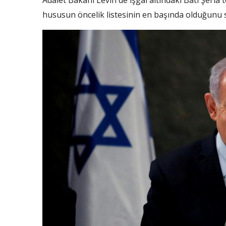
Adalet Bakanı Levin de işgal altındaki Batı Şeria 
hususun öncelik listesinin en başında olduğunu