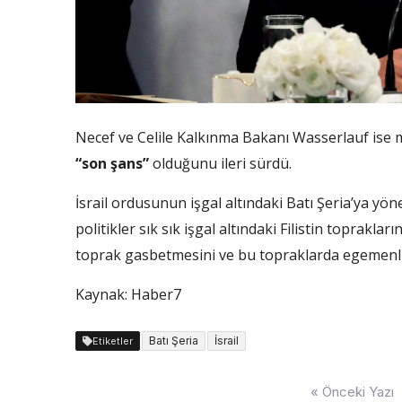
Necef ve Celile Kalkınma Bakanı Wasserlauf ise me
“son şans”
olduğunu ileri sürdü.
İsrail ordusunun işgal altındaki Batı Şeria’ya yöne
politikler sık sık işgal altındaki Filistin toprakla
toprak gasbetmesini ve bu topraklarda egemenlik
Kaynak: Haber7
Batı Şeria
İsrail
Etiketler
Yazı
« Önceki Yazı