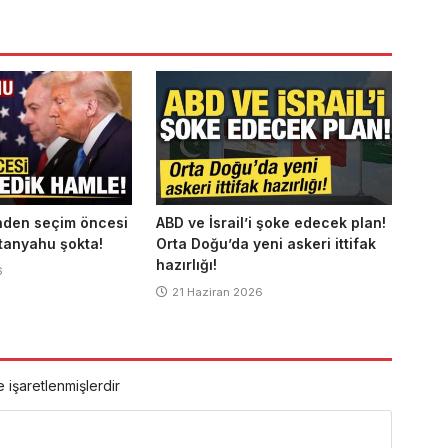
nden seçim öncesi
ABD ve İsrail’i şoke edecek plan!
tanyahu şokta!
Orta Doğu’da yeni askeri ittifak
hazırlığı!
6
21 Haziran 2026
e işaretlenmişlerdir