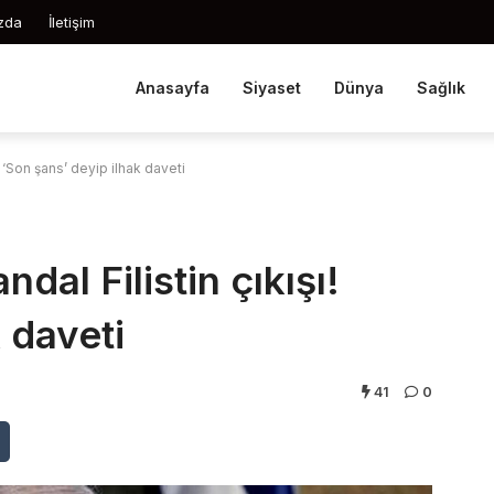
zda
İletişim
Anasayfa
Siyaset
Dünya
Sağlık
ı! ‘Son şans’ deyip ilhak daveti
ndal Filistin çıkışı!
 daveti
41
0