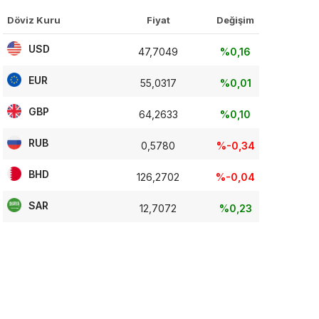
Döviz Kuru
Fiyat
Değişim
USD
47,7049
%0,16
EUR
55,0317
%0,01
GBP
64,2633
%0,10
RUB
0,5780
%-0,34
BHD
126,2702
%-0,04
SAR
12,7072
%0,23