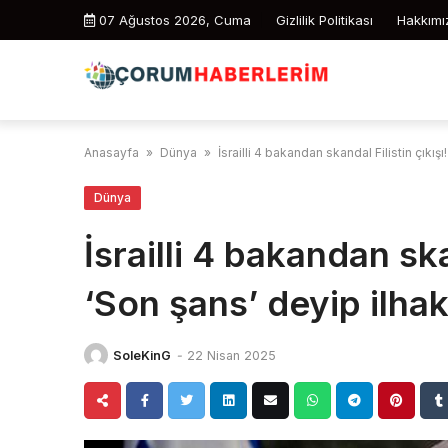
Skip
07 Ağustos 2026, Cuma
Gizlilik Politikası
Hakkımı
to
content
Anasayfa
»
Dünya
»
İsrailli 4 bakandan skandal Filistin çıkış
Dünya
İsrailli 4 bakandan ska
‘Son şans’ deyip ilhak
SoleKinG
-
22 Nisan 2025