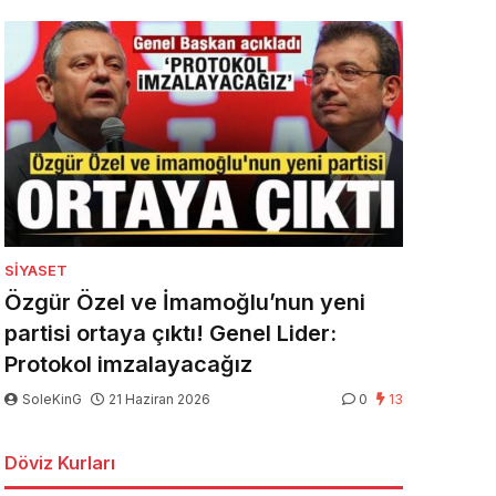
SIYASET
Özgür Özel ve İmamoğlu’nun yeni
partisi ortaya çıktı! Genel Lider:
Protokol imzalayacağız
SoleKinG
21 Haziran 2026
0
13
Döviz Kurları