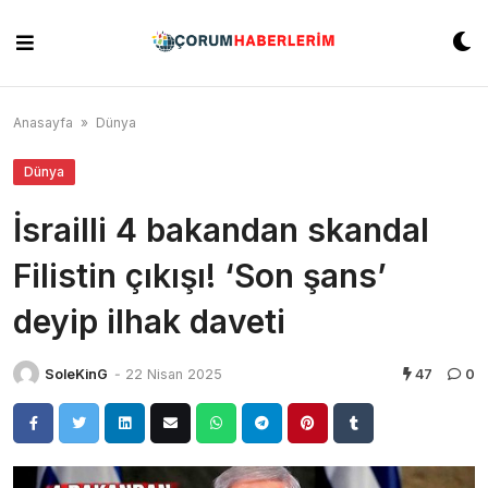
Skip
to
content
Anasayfa
»
Dünya
Dünya
İsrailli 4 bakandan skandal
Filistin çıkışı! ‘Son şans’
deyip ilhak daveti
SoleKinG
-
22 Nisan 2025
47
0