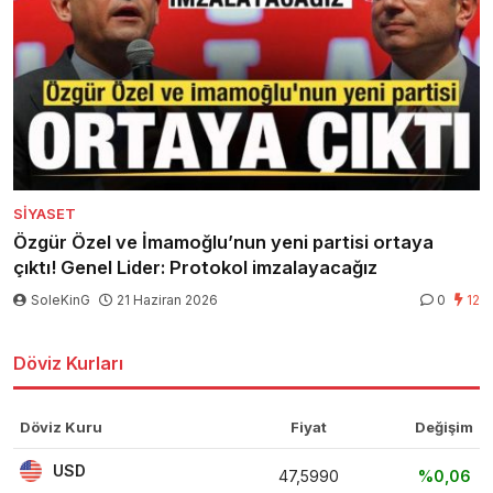
SIYASET
Özgür Özel ve İmamoğlu’nun yeni partisi ortaya
çıktı! Genel Lider: Protokol imzalayacağız
SoleKinG
21 Haziran 2026
0
12
Döviz Kurları
Döviz Kuru
Fiyat
Değişim
USD
47,5990
%0,06