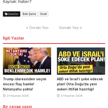
Kaynak: Haber7
Batı Şeria
İsrail
Etiketler
Yazı
« Önceki Yazı
Sonraki Yazı »
dolaşımı
İlgili Yazılar
Trump idaresinden seçim
ABD ve İsrail’i şoke edecek
öncesi flaş hamle!
plan! Orta Doğu’da yeni
Netanyahu şokta!
askeri ittifak hazırlığı!
21 Haziran 2026
21 Haziran 2026
Bir cevap yazın